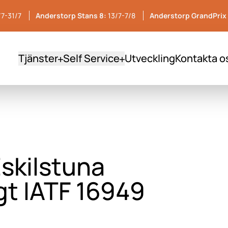
/7-31/7
Anderstorp Stans 8:
13/7-7/8
Anderstorp GrandPrix 
Tjänster
Self Service
Utveckling
Kontakta o
Eskilstuna
gt IATF 16949